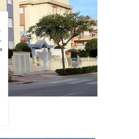
r
e
os