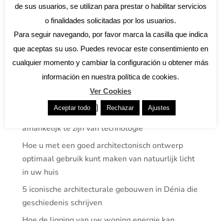
de sus usuarios, se utilizan para prestar o habilitar servicios
o finalidades solicitadas por los usuarios.
Para seguir navegando, por favor marca la casilla que indica
que aceptas su uso. Puedes revocar este consentimiento en
ÚLTIMAS ENTRADAS
cualquier momento y cambiar la configuración u obtener más
información en nuestra política de cookies.
Bouwvoorschriften in Spanje 2025: belangrijke
Ver Cookies
wijzigingen die u moet kennen
]
Aceptar todo
Rechazar
Ajustes
Passief ontwerp: energiezuinige huizen zonder
afhankelijk te zijn van technologie
Hoe u met een goed architectonisch ontwerp
optimaal gebruik kunt maken van natuurlijk licht
in uw huis
5 iconische architecturale gebouwen in Dénia die
geschiedenis schrijven
Hoe de ligging van uw woning energie kan