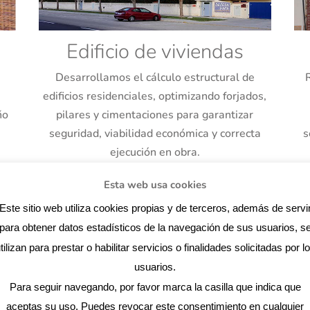
Edificio de viviendas
Desarrollamos el cálculo estructural de
edificios residenciales, optimizando forjados,
ño
pilares y cimentaciones para garantizar
seguridad, viabilidad económica y correcta
s
ejecución en obra.
Esta web usa cookies
licas
Este sitio web utiliza cookies propias y de terceros, además de servi
para obtener datos estadísticos de la navegación de sus usuarios, s
cargamos personalmente de la evaluación técnica de las estru
tilizan para prestar o habilitar servicios o finalidades solicitadas por l
oftware avanzado y especializado para llevar a cabo análisis 
usuarios.
nte la reducción del material de acero empleado, sin comprom
ca.
Para seguir navegando, por favor marca la casilla que indica que
aceptas su uso. Puedes revocar este consentimiento en cualquier