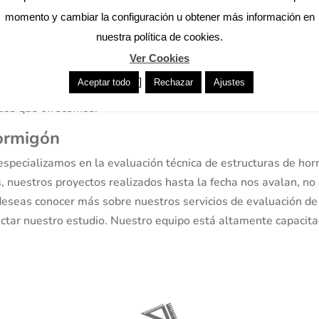
madera
momento y cambiar la configuración u obtener más información en
inada u horizontal, requiere una consideración detallada de mú
nuestra política de cookies.
e su aplicación. Clasificamos la madera estructural según su or
Ver Cookies
rsonalmente de la evaluación técnica, teniendo un profundo c
]
Aceptar todo
Rechazar
Ajustes
 en todo momento el cumplimiento de los estándares de segurid
ados que ofrecemos.
hormigón
especializamos en la evaluación técnica de estructuras de ho
s, nuestros proyectos realizados hasta la fecha nos avalan, no
deseas conocer más sobre nuestros servicios de evaluación de
actar nuestro estudio. Nuestro equipo está altamente capacitad