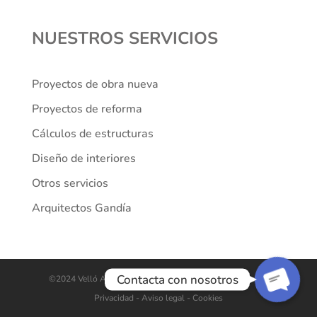
NUESTROS SERVICIOS
Proyectos de obra nueva
Proyectos de reforma
Cálculos de estructuras
Diseño de interiores
Teléfono
Otros servicios
Arquitectos Gandía
WhatsApp
Contacta con nosotros
©2024 Velló Arquitectes. Todos los derechos reservados.
Privacidad
- Aviso legal -
Cookies