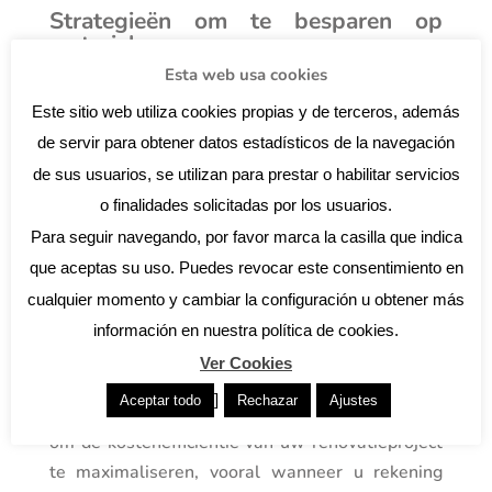
Strategieën om te besparen op
materialen
Esta web usa cookies
Een effectieve strategie is om materialen buiten
het seizoen te kopen of op zoek te gaan naar
Este sitio web utiliza cookies propias y de terceros, además
speciale aanbiedingen. Het is ook nuttig om een
de servir para obtener datos estadísticos de la navegación
goede relatie op te bouwen met lokale
de sus usuarios, se utilizan para prestar o habilitar servicios
leveranciers, omdat dit voordelen kan opleveren
o finalidades solicitadas por los usuarios.
op het gebied van prijzen en beschikbaarheid.
Para seguir navegando, por favor marca la casilla que indica
Een andere optie is om alternatieve materialen
que aceptas su uso. Puedes revocar este consentimiento en
of ontwerpoplossingen te overwegen die
cualquier momento y cambiar la configuración u obtener más
kostenbesparingen kunnen opleveren zonder dat
información en nuestra política de cookies.
dit ten koste gaat van de kwaliteit.
Ver Cookies
Financiële planning voor je verbouwing
]
Aceptar todo
Rechazar
Ajustes
Een zorgvuldige financiële planning is essentieel
om de kostenefficiëntie van uw renovatieproject
te maximaliseren, vooral wanneer u rekening