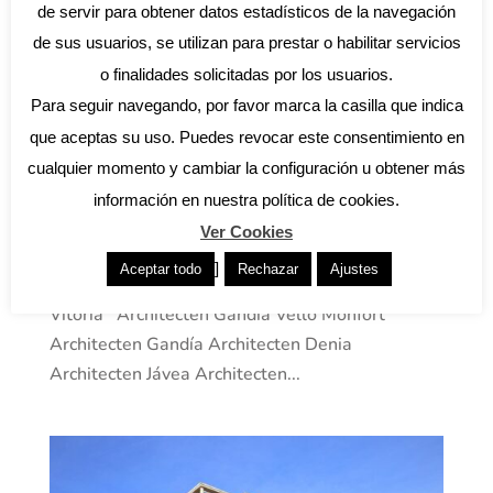
de servir para obtener datos estadísticos de la navegación
de sus usuarios, se utilizan para prestar o habilitar servicios
o finalidades solicitadas por los usuarios.
Para seguir navegando, por favor marca la casilla que indica
que aceptas su uso. Puedes revocar este consentimiento en
cualquier momento y cambiar la configuración u obtener más
61 WONINGEN GANDIA BAYAS PASSEIG
PROJECTENNIEUWBOUW Eengezinswoning
información en nuestra política de cookies.
Woongebouwen Openbare gebouwen 61
Ver Cookies
WONINGEN GANDIA BAYAS PASSEIG Gandia |
]
Aceptar todo
Rechazar
Ajustes
Woongebouwen Architecten: José A. Velló, C.
Vitoria Architecten Gandía Velló Monfort
Architecten Gandía Architecten Denia
Architecten Jávea Architecten...