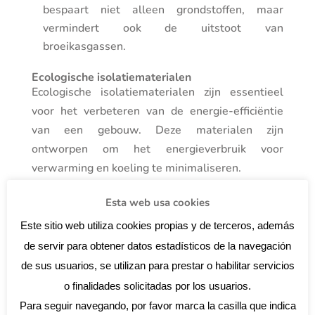
bespaart niet alleen grondstoffen, maar
vermindert ook de uitstoot van
broeikasgassen.
Ecologische isolatiematerialen
Ecologische isolatiematerialen zijn essentieel
voor het verbeteren van de energie-efficiëntie
van een gebouw. Deze materialen zijn
ontworpen om het energieverbruik voor
verwarming en koeling te minimaliseren.
Cellulose en schapenwol
: Cellulose, gemaakt
Esta web usa cookies
van gerecycled papier, en schapenwol zijn
Este sitio web utiliza cookies propias y de terceros, además
opties die superieure prestaties bieden en
de servir para obtener datos estadísticos de la navegación
volledig natuurlijk zijn.
de sus usuarios, se utilizan para prestar o habilitar servicios
Milieuvriendelijke verf en afwerkingen
o finalidades solicitadas por los usuarios.
Conventionele verf en afwerkingen bevatten
Para seguir navegando, por favor marca la casilla que indica