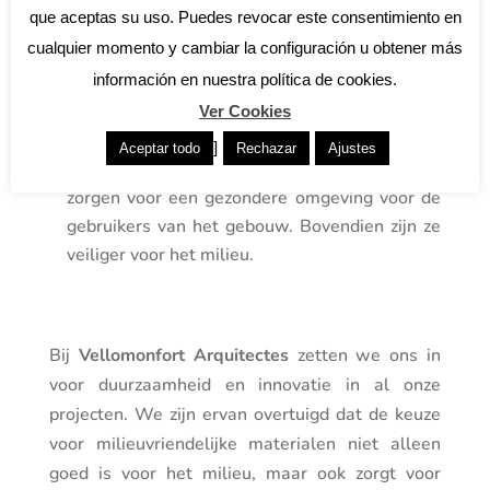
vaak schadelijke chemicaliën die de
que aceptas su uso. Puedes revocar este consentimiento en
luchtkwaliteit binnenshuis kunnen aantasten.
cualquier momento y cambiar la configuración u obtener más
Milieuvriendelijke versies maken gebruik van
información en nuestra política de cookies.
natuurlijke ingrediënten en bevatten weinig
Ver Cookies
vluchtige organische stoffen (VOS).
]
Aceptar todo
Rechazar
Ajustes
Voordelen
: Deze verven zijn minder giftig en
zorgen voor een gezondere omgeving voor de
gebruikers van het gebouw. Bovendien zijn ze
veiliger voor het milieu.
Bij
Vellomonfort Arquitectes
zetten we ons in
voor duurzaamheid en innovatie in al onze
projecten. We zijn ervan overtuigd dat de keuze
voor milieuvriendelijke materialen niet alleen
goed is voor het milieu, maar ook zorgt voor