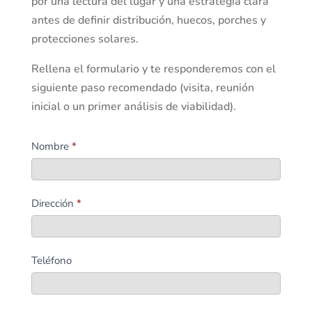
por una lectura del lugar y una estrategia clara
antes de definir distribución, huecos, porches y
protecciones solares.
Rellena el formulario y te responderemos con el
siguiente paso recomendado (visita, reunión
inicial o un primer análisis de viabilidad).
Contacto
Nombre
*
Dirección
*
Teléfono