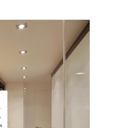
r
e
os