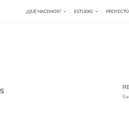
¿QUÉ HACEMOS?
ESTUDIO
PROYECTO
A
R
s
Gan