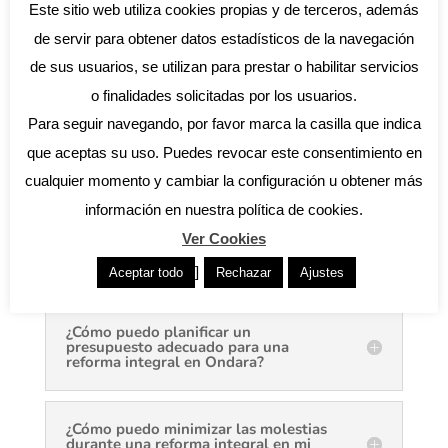
Este sitio web utiliza cookies propias y de terceros, además
estéticos. En cambio, una renovación
de servir para obtener datos estadísticos de la navegación
parcial suele centrarse en áreas específicas
de sus usuarios, se utilizan para prestar o habilitar servicios
o aspectos particulares del hogar. Una
o finalidades solicitadas por los usuarios.
reforma integral es ideal cuando deseas un
Para seguir navegando, por favor marca la casilla que indica
cambio completo y una modernización
que aceptas su uso. Puedes revocar este consentimiento en
significativa de tu vivienda.
cualquier momento y cambiar la configuración u obtener más
información en nuestra política de cookies.
¿Qué ventajas tiene trabajar con un
Ver Cookies
arquitecto en una reforma integral en
Ondara?
]
Aceptar todo
Rechazar
Ajustes
¿Cómo puedo planificar un
presupuesto adecuado para una
reforma integral en Ondara?
¿Cómo puedo minimizar las molestias
durante una reforma integral en mi