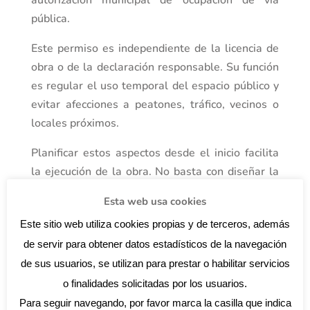
autorización municipal de ocupación de vía
pública.
Este permiso es independiente de la licencia de
obra o de la declaración responsable. Su función
es regular el uso temporal del espacio público y
evitar afecciones a peatones, tráfico, vecinos o
locales próximos.
Planificar estos aspectos desde el inicio facilita
la ejecución de la obra. No basta con diseñar la
nueva distribución interior: también hay que
Esta web usa cookies
prever accesos, retirada de residuos, horarios de
Este sitio web utiliza cookies propias y de terceros, además
trabajo, protección de zonas comunes y medios
de servir para obtener datos estadísticos de la navegación
auxiliares necesarios.
de sus usuarios, se utilizan para prestar o habilitar servicios
Licencias para reformar un local o cambiar su
uso a vivienda
o finalidades solicitadas por los usuarios.
Las reformas de locales comerciales tienen una
Para seguir navegando, por favor marca la casilla que indica