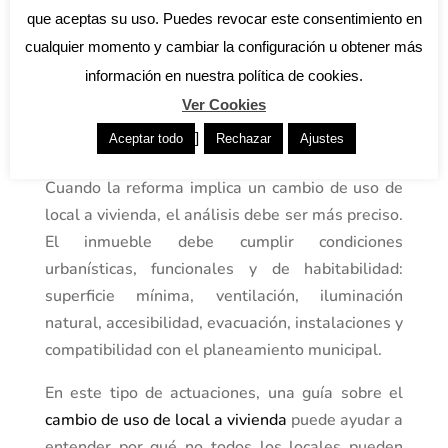
tramitación diferente a la de una vivienda. Si el
que aceptas su uso. Puedes revocar este consentimiento en
objetivo es adaptar un local a una actividad,
cualquier momento y cambiar la configuración u obtener más
pueden intervenir licencias de obra,
información en nuestra política de cookies.
declaraciones responsables ambientales,
Ver Cookies
comunicaciones de actividad o licencias
]
Aceptar todo
Rechazar
Ajustes
específicas, según el uso previsto.
Cuando la reforma implica un cambio de uso de
local a vivienda, el análisis debe ser más preciso.
El inmueble debe cumplir condiciones
urbanísticas, funcionales y de habitabilidad:
superficie mínima, ventilación, iluminación
natural, accesibilidad, evacuación, instalaciones y
compatibilidad con el planeamiento municipal.
En este tipo de actuaciones, una guía sobre el
cambio de uso de local a vivienda
puede ayudar a
entender por qué no todos los locales pueden