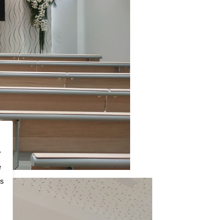
r
e
os