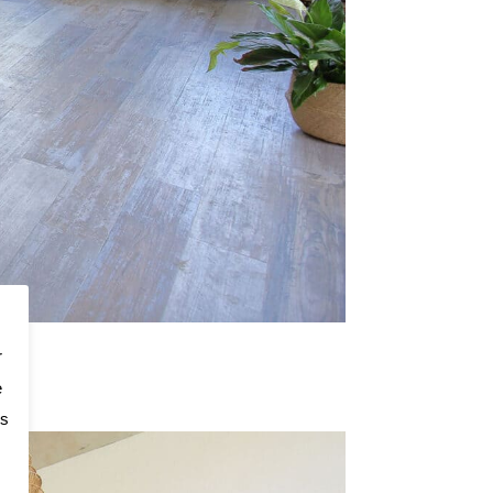
r
e
os