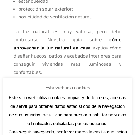
estanqueidad;
protección solar exterior;
posibilidad de ventilación natural.
La luz natural es muy valiosa, pero debe
controlarse. Nuestra guía sobre
cómo
aprovechar la luz natural en casa
explica cómo
diseñar huecos, patios y acabados interiores para
conseguir viviendas más luminosas y
confortables.
7. Materiales adecuados para clima
Esta web usa cookies
mediterráneo
Los materiales de una vivienda mediterránea
Este sitio web utiliza cookies propias y de terceros, además
deben responder al sol, la humedad, el uso
de servir para obtener datos estadísticos de la navegación
exterior, el mantenimiento y la durabilidad. La
de sus usuarios, se utilizan para prestar o habilitar servicios
piedra, la cerámica, la cal, el yeso, la madera
o finalidades solicitadas por los usuarios.
tratada, el barro cocido y los acabados claros
Para seguir navegando, por favor marca la casilla que indica