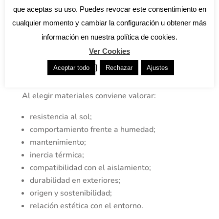
pueden funcionar muy bien si se eligen con
que aceptas su uso. Puedes revocar este consentimiento en
criterio técnico.
cualquier momento y cambiar la configuración u obtener más
La entrada actual menciona piedra, cerámica y
información en nuestra política de cookies.
yeso como materiales recomendados por su
Ver Cookies
estética tradicional, funcionalidad y propiedades
]
Aceptar todo
Rechazar
Ajustes
térmicas.
Al elegir materiales conviene valorar:
resistencia al sol;
comportamiento frente a humedad;
mantenimiento;
inercia térmica;
compatibilidad con el aislamiento;
durabilidad en exteriores;
origen y sostenibilidad;
relación estética con el entorno.