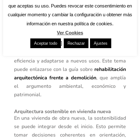
el inmueble sea técnicamente viable. Aprovechar
que aceptas su uso. Puedes revocar este consentimiento en
estructura, cimentación, cerramientos o
cualquier momento y cambiar la configuración u obtener más
materiales reduce residuos y conserva parte de
información en nuestra política de cookies.
la energía incorporada en el edificio.
Ver Cookies
]
Por eso, antes de demoler, conviene estudiar si
Aceptar todo
Rechazar
Ajustes
el inmueble puede recuperarse, mejorar su
eficiencia y adaptarse a nuevos usos. Este tema
puede enlazarse con la guía sobre
rehabilitación
arquitectónica frente a demolición
, que amplía
el argumento ambiental, económico y
patrimonial.
Arquitectura sostenible en vivienda nueva
En una vivienda de obra nueva, la sostenibilidad
se puede integrar desde el inicio. Esto permite
tomar decisiones coherentes en orientación,