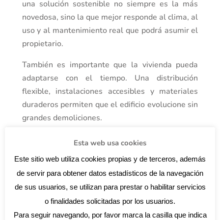
una solución sostenible no siempre es la más
novedosa, sino la que mejor responde al clima, al
uso y al mantenimiento real que podrá asumir el
propietario.
También es importante que la vivienda pueda
adaptarse con el tiempo. Una distribución
flexible, instalaciones accesibles y materiales
duraderos permiten que el edificio evolucione sin
grandes demoliciones.
La sostenibilidad no es solo eficiencia energética:
Esta web usa cookies
también es construir bien para que el edificio
Este sitio web utiliza cookies propias y de terceros, además
mantenga su valor durante décadas.
de servir para obtener datos estadísticos de la navegación
7. Rehabilitación frente a demolición
de sus usuarios, se utilizan para prestar o habilitar servicios
Rehabilitar un edificio existente puede ser una
o finalidades solicitadas por los usuarios.
de las estrategias más sostenibles, siempre que
Para seguir navegando, por favor marca la casilla que indica